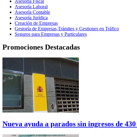
Asesoría Fiscal
Asesoría Laboral
Asesoría Contable
Asesoría Jurídica
Creación de Empresas
Gestoría de Empresas,Trámites y Gestiones en Tráfico
Seguros para Empresas y Particulares
Promociones Destacadas
Nueva ayuda a parados sin ingresos de 430