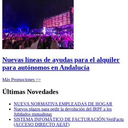
Nuevas líneas de ayudas para el alquiler
para autónomos en Andalucía
Más Promociones >>
Últimas Novedades
NUEVA NORMATIVA EMPLEADAS DE HOGAR
Nuevos plazos para pedir la devolución del IRPF a los
Jubilados mutualistas
SISTEMA INFOMÁTICO DE FACTURACIÓN:VeriFactu
(ACCESO DIRECTO AEAT)